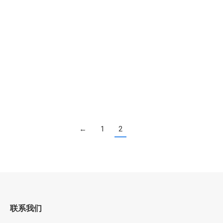
各类风格酒吧装修工程效果图
各类风格酒吧装修工程效果图，工业风的原始顶面喷
黑，裸露的管道，文化石砌成的酒吧台…
←
1
2
联系我们