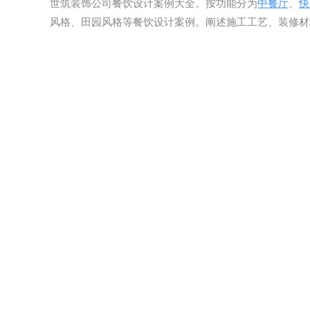
世筑装饰公司餐饮设计案例大全。按功能分为
中餐厅
、
快
风格、田园风格等餐饮设计案例。阐述施工工艺、装修材
昆
昆明西山区餐厅装修设
计
计图
本案
本案位于昆明西山区餐厅装修设计