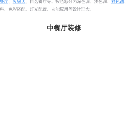
餐厅
、
火锅店
、自选餐厅等。按色彩分为深色调、浅色调、
鲜色调
料、色彩搭配、灯光配置、功能应用等设计理念。
中餐厅装修
明五华区餐厅装修设
昆明盘龙区餐厅装
图
计图
位于昆明五华区餐厅装修设计
此案位于昆明盘龙区餐厅装