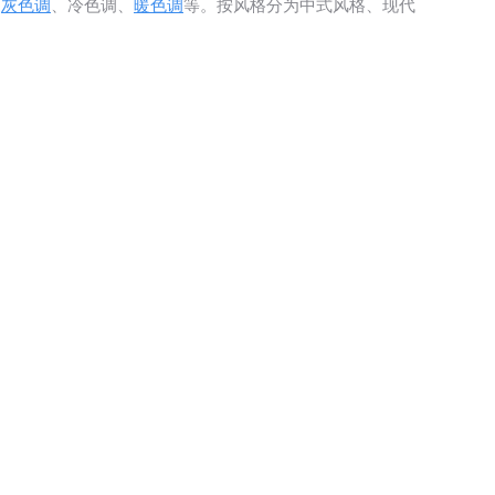
、
灰色调
、冷色调、
暖色调
等。按风格分为中式风格、现代
修设
云南大理太阳能餐厅装
修设计
修设计
本案位于大理太阳能餐厅装修设计