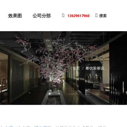
效果图
公司分部
13629617960
搜索
搜
索:
首页
餐饮装修设…