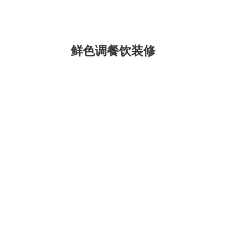
高新区，餐厅装修面积80平方
设置餐位34…
鲜色调餐饮装修
明西山区农家火锅店
黄田火锅店装修
饮装修设计
我们看到的农家田园风格餐