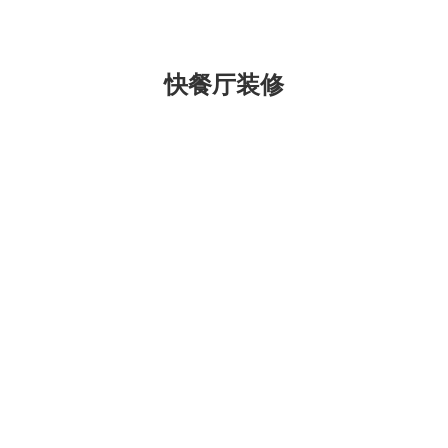
，共设6个包房…
厨约占200平方，设…
快餐厅装修
昆明五华快餐店装
明五华区小餐厅装修
计
一品佳昆明快餐店装修，位
金马碧鸡坊片区，面积800
小餐厅装修设计，位于昆明五
米。