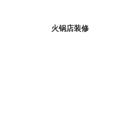
味茶与水的交融，…
火锅店装修
昆明盘龙火锅店设
明西山小肥羊火锅店
修
独特的火锅店设计，给吃货
太多的惊喜。火锅，在川、
的火锅店，都是以中式装修设