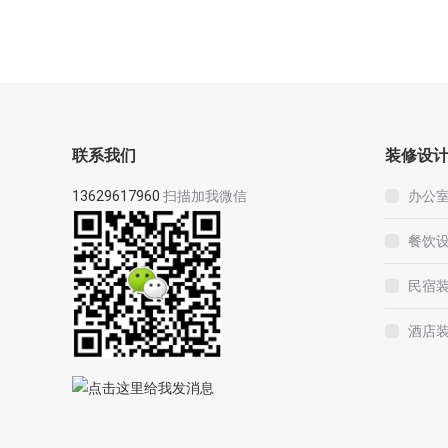
联系我们
装修设
13629617960
扫描加我微信
办公
餐饮
民宿
酒店