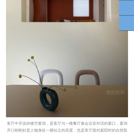
13
扫
客厅中开设的镂空窗洞，是客厅与一楼餐厅兼会议室对话的窗口，窗洞
开口刚刚好是人物身处一楼站立的高度，也是客厅面对庭院时的自然取