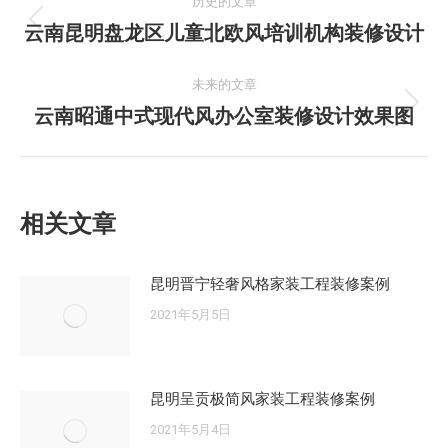
历史的文章
章
云南昆明盘龙区儿童北欧风培训机构装修设计
历
史
导
的
未来的文章
文
云南昭通中式现代风办公室装修设计效果图
未
航
章：
来
的
文
相关文章
章：
昆明晋宁轻奢风格家装工程装修案例
2021年5月5日
昆明呈贡极简风家装工程装修案例
2021年5月4日