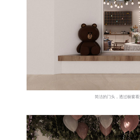
简洁的门头，透过橱窗看