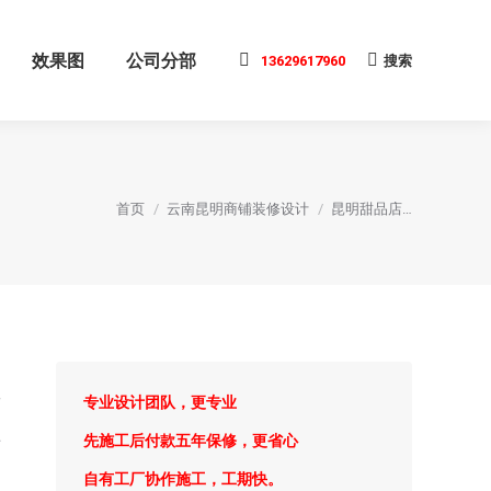
效果图
公司分部
13629617960
搜索
搜
索:
您在这里：
首页
云南昆明商铺装修设计
昆明甜品店…
闲
专业设计团队，更专业
面
上
先施工后付款五年保修，更省心
自有工厂协作施工，工期快。