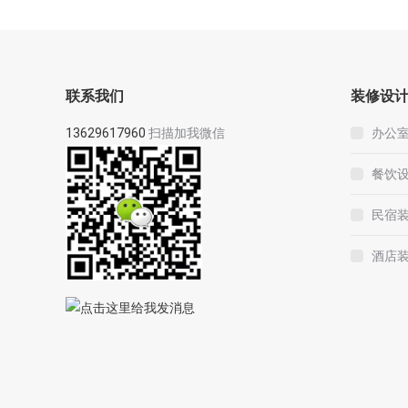
联系我们
装修设
13629617960
扫描加我微信
办公
餐饮
民宿
酒店