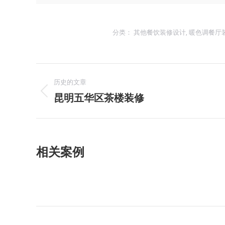
分类：
其他餐饮装修设计
,
暖色调餐厅
项
历史的文章
目
昆明五华区茶楼装修
上
一
导
个
项
航
相关案例
目：