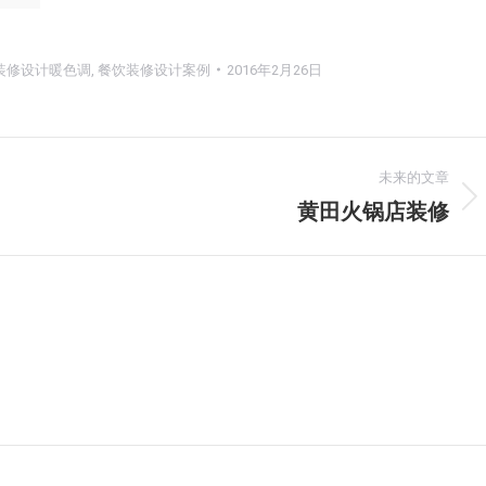
装修设计暖色调
,
餐饮装修设计案例
2016年2月26日
未来的文章
黄田火锅店装修
下
一
个
项
目：