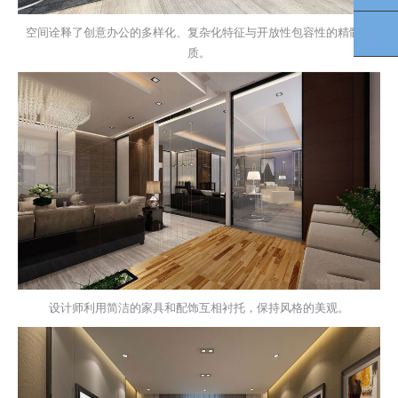
空间诠释了创意办公的多样化、复杂化特征与开放性包容性的精髓实
扫
质。
设计师利用简洁的家具和配饰互相衬托，保持风格的美观。