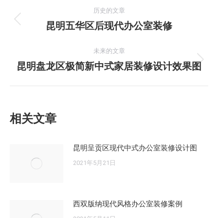
文
历史的文章
章
昆明五华区后现代办公室装修
历
史
导
的
未来的文章
文
昆明盘龙区极简新中式家居装修设计效果图
未
航
章：
来
的
文
相关文章
章：
昆明呈贡区现代中式办公室装修设计图
2021年5月21日
西双版纳现代风格办公室装修案例